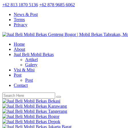
+62 813 1870 5136
+62 878 9685 6062
News & Post
Terms
Privacy
Home
About
Jual Beli Mobil Bekas
Artikel
Galery
Visi & Misi
Post
Post
Contact