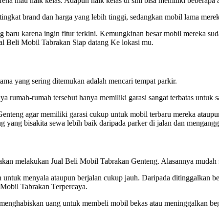
na mau naik kelas. Adapun naik kelas di sini bisa memiliki beberapa a
tingkat brand dan harga yang lebih tinggi, sedangkan mobil lama mere
g baru karena ingin fitur terkini. Kemungkinan besar mobil mereka suda
l Beli Mobil Tabrakan Siap datang Ke lokasi mu.
ama yang sering ditemukan adalah mencari tempat parkir.
ya rumah-rumah tersebut hanya memiliki garasi sangat terbatas untuk sa
enteng agar memiliki garasi cukup untuk mobil terbaru mereka ataupun
 yang bisakita sewa lebih baik daripada parker di jalan dan mengangg
 akan melakukan Jual Beli Mobil Tabrakan Genteng. Alasannya mudah s
untuk menyala ataupun berjalan cukup jauh. Daripada ditinggalkan be
 Mobil Tabrakan Terpercaya.
 menghabiskan uang untuk membeli mobil bekas atau meninggalkan begit