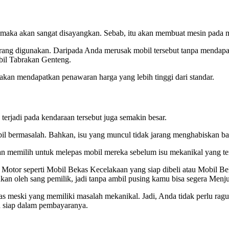
, maka akan sangat disayangkan. Sebab, itu akan membuat mesin pada 
rang digunakan. Daripada Anda merusak mobil tersebut tanpa mendapat
bil Tabrakan Genteng.
kan mendapatkan penawaran harga yang lebih tinggi dari standar.
erjadi pada kendaraan tersebut juga semakin besar.
l bermasalah. Bahkan, isu yang muncul tidak jarang menghabiskan b
kan memilih untuk melepas mobil mereka sebelum isu mekanikal yang te
Motor seperti Mobil Bekas Kecelakaan yang siap dibeli atau Mobil 
ukan oleh sang pemilik, jadi tanpa ambil pusing kamu bisa segera Menj
as meski yang memiliki masalah mekanikal. Jadi, Anda tidak perlu ra
an siap dalam pembayaranya.