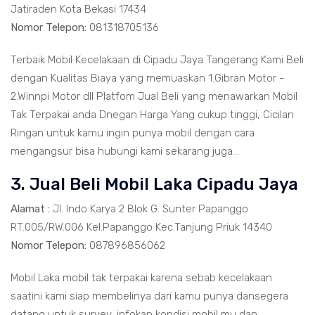
Jatiraden Kota Bekasi 17434
Nomor Telepon:
081318705136
Terbaik Mobil Kecelakaan di Cipadu Jaya Tangerang Kami Beli
dengan Kualitas Biaya yang memuaskan 1.Gibran Motor -
2.Winnpi Motor dll Platfom Jual Beli yang menawarkan Mobil
Tak Terpakai anda Dnegan Harga Yang cukup tinggi, Cicilan
Ringan untuk kamu ingin punya mobil dengan cara
mengangsur bisa hubungi kami sekarang juga...
3. Jual Beli Mobil Laka Cipadu Jaya
Alamat :
Jl. Indo Karya 2 Blok G. Sunter Papanggo
RT.005/RW.006 Kel.Papanggo Kec.Tanjung Priuk 14340
Nomor Telepon:
087896856062
Mobil Laka mobil tak terpakai karena sebab kecelakaan
saatini kami siap membelinya dari kamu punya dansegera
datang untuk survey, infokan kondisi mobil mu dan