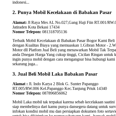
indonesi...
2. Punya Mobil Kecelakaan di Babakan Pasar
Alamat:
Jl Raya Mes AL No.027,Gang Haji Fiin RT.001/RW.
Jatiraden Kota Bekasi 17434
Nomor Telepon:
081318705136
Terbaik Mobil Kecelakaan di Babakan Pasar Bogor Kami Beli
dengan Kualitas Biaya yang memuaskan 1.Gibran Motor - 2.W
Motor dll Platfom Jual Beli yang menawarkan Mobil Tak Terpa
anda Dnegan Harga Yang cukup tinggi, Cicilan Ringan untuk
ingin punya mobil dengan cara mengangsur bisa hubungi kami
sekarang juga...
3. Jual Beli Mobil Laka Babakan Pasar
Alamat :
Jl. Indo Karya 2 Blok G. Sunter Papanggo
RT.005/RW.006 Kel.Papanggo Kec.Tanjung Priuk 14340
Nomor Telepon:
087896856062
Mobil Laka mobil tak terpakai karena sebab kecelakaan saatini
siap membelinya dari kamu punya dansegera datang untuk surv
infokan kondisi mobil mu dan persiapkan dokumen foto sertav
untuk bisa dikirimkan ke nomor whatsapp kami.. banyak mobil