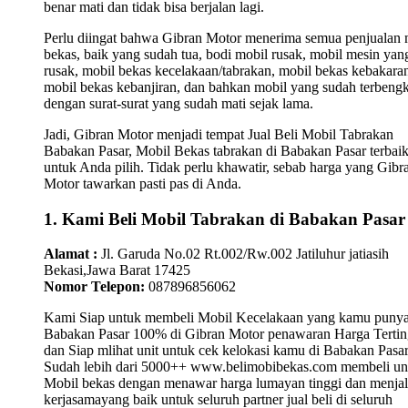
benar mati dan tidak bisa berjalan lagi.
Perlu diingat bahwa Gibran Motor menerima semua penjualan 
bekas, baik yang sudah tua, bodi mobil rusak, mobil mesin yan
rusak, mobil bekas kecelakaan/tabrakan, mobil bekas kebakara
mobil bekas kebanjiran, dan bahkan mobil yang sudah terbengk
dengan surat-surat yang sudah mati sejak lama.
Jadi, Gibran Motor menjadi tempat Jual Beli Mobil Tabrakan
Babakan Pasar, Mobil Bekas tabrakan di Babakan Pasar terbai
untuk Anda pilih. Tidak perlu khawatir, sebab harga yang Gibr
Motor tawarkan pasti pas di Anda.
1. Kami Beli Mobil Tabrakan di Babakan Pasar
Alamat :
Jl. Garuda No.02 Rt.002/Rw.002 Jatiluhur jatiasih
Bekasi,Jawa Barat 17425
Nomor Telepon:
087896856062
Kami Siap untuk membeli Mobil Kecelakaan yang kamu punya
Babakan Pasar 100% di Gibran Motor penawaran Harga Tertin
dan Siap mlihat unit untuk cek kelokasi kamu di Babakan Pasar
Sudah lebih dari 5000++ www.belimobibekas.com membeli un
Mobil bekas dengan menawar harga lumayan tinggi dan menjal
kerjasamayang baik untuk seluruh partner jual beli di seluruh