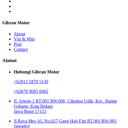
Gibran Motor
About
Visi & Misi
Post
Contact
Alamat
Hubungi Gibran Motor
+62813 1870 5136
+62878 9685 6062
Jl. Artesis 2 RT.001 RW.006, Ciketing Udik, Kec. Bantar
Gebang, Kota Bekasi
Jawa Barat 17153
Jl Raya Mes AL No.027,Gang Haji Fiin RT.001/RW.005
Jatiraden