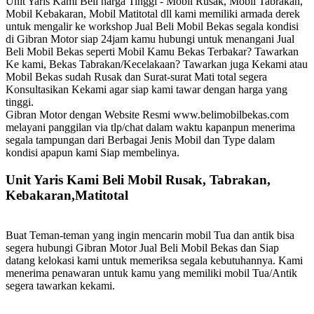
Unit Yaris Kami Beli harga Tinggi - Mobil Rusak, Mobil Tabrakan,
Mobil Kebakaran, Mobil Matitotal dll kami memiliki armada derek
untuk mengalir ke workshop Jual Beli Mobil Bekas segala kondisi
di Gibran Motor siap 24jam kamu hubungi untuk menangani Jual
Beli Mobil Bekas seperti Mobil Kamu Bekas Terbakar? Tawarkan
Ke kami, Bekas Tabrakan/Kecelakaan? Tawarkan juga Kekami atau
Mobil Bekas sudah Rusak dan Surat-surat Mati total segera
Konsultasikan Kekami agar siap kami tawar dengan harga yang
tinggi.
Gibran Motor dengan Website Resmi www.belimobilbekas.com
melayani panggilan via tlp/chat dalam waktu kapanpun menerima
segala tampungan dari Berbagai Jenis Mobil dan Type dalam
kondisi apapun kami Siap membelinya.
Unit Yaris Kami Beli Mobil Rusak, Tabrakan,
Kebakaran,Matitotal
Buat Teman-teman yang ingin mencarin mobil Tua dan antik bisa
segera hubungi Gibran Motor Jual Beli Mobil Bekas dan Siap
datang kelokasi kami untuk memeriksa segala kebutuhannya. Kami
menerima penawaran untuk kamu yang memiliki mobil Tua/Antik
segera tawarkan kekami.