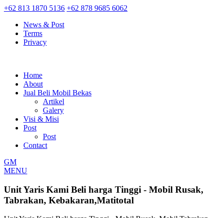
+62 813 1870 5136
+62 878 9685 6062
News & Post
Terms
Privacy
Home
About
Jual Beli Mobil Bekas
Artikel
Galery
Visi & Misi
Post
Post
Contact
GM
MENU
Unit Yaris Kami Beli harga Tinggi - Mobil Rusak,
Tabrakan, Kebakaran,Matitotal