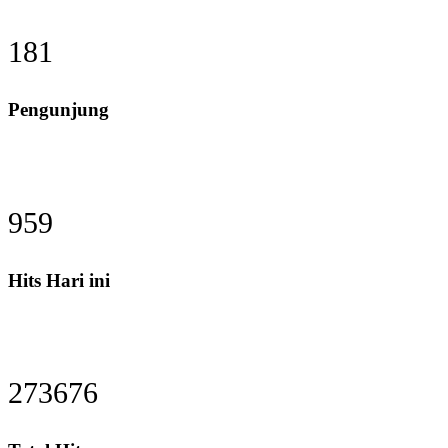
193
Pengunjung
1017
Hits Hari ini
291548